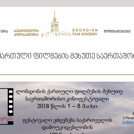
ᲢᲣᲠᲐ
ᲦᲝᲜᲘᲡᲫᲘᲔᲑᲔᲑᲘ
 ᲥᲐᲠᲗᲣᲚᲘ ᲤᲘᲚᲛᲔᲑᲘᲡ ᲛᲔᲮᲣᲗᲔ ᲡᲐᲔᲠᲗᲐᲨ