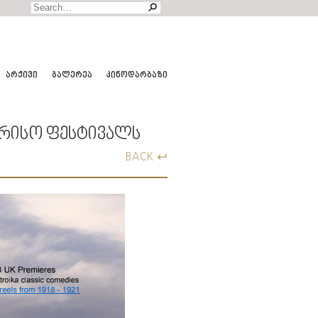
ᲐᲠᲥᲘᲕᲘ
ᲒᲐᲚᲔᲠᲔᲐ
ᲙᲘᲜᲝᲓᲐᲠᲑᲐᲖᲘ
ᲝᲠᲘᲡᲝ ᲤᲔᲡᲢᲘᲕᲐᲚᲡ
BACK ↩