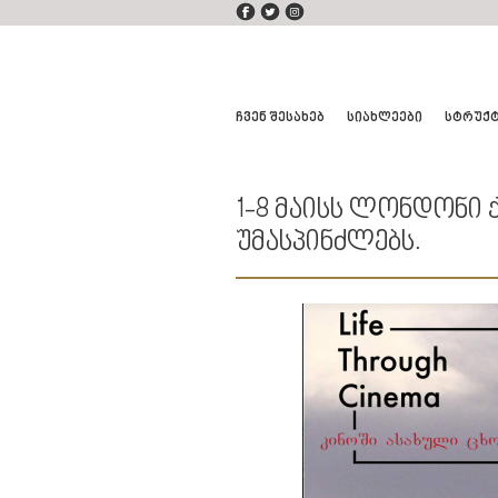
ᲩᲕᲔᲜ ᲨᲔᲡᲐᲮᲔᲑ
ᲡᲘᲐᲮᲚᲔᲔᲑᲘ
ᲡᲢᲠᲣᲥ
1-8 ᲛᲐᲘᲡᲡ ᲚᲝᲜᲓᲝᲜᲘ
ᲣᲛᲐᲡᲞᲘᲜᲫᲚᲔᲑᲡ.