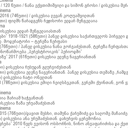
 Cinema
7 / 120 წუთი / ნანა ექვთიმიშვილი და სიმონ გროსი / დისკუსია მე
Cinema
 2016 (74წუთი) / დისკუსია ლევან კოღუაშვილთან
უთი) ფილმს წარადგენს რეჟისორი ელდარ შენგელაია
ema
 დისკუსია ელდარ შენგელაიასთან
ბი” 1918-1921 (58წუთი) პანელ დისკუსია საქართველოს პირველი 
დ. მოდერატორი – ტერეზა ჩერფასი
7 (76წუთი) / პანელ დისკუსია ნანა ჯორჯაძესთან, ტერეზა ჩერფასთ
ინოწარმოება „პერესტროიკის” პერიოდში”
წაზე” 2017 (61წუთი) დისკუსია ელენე ნავერიანთან
a
უთი) დისკუსია რუსუდან გლურჯიძესთან
უთი) დისკუსია ელენე ნავერიანთან. პანელ დისკუსია თემაზე „რამდ
თი) დისკუსია რატი ონელთან
8 (78წუთი) დისკუსია ემილი რეილსბეკთან, ჯერემი ქუინთან, ჯონ 
Cinema
უსია მარიამ ხაჭვანთან
დისკუსია ზაზა ურუაშაძესთან
Cinema
2015 (76წუთი)/დავით მესხი, თამუნა ქარუმიძე და სალომე მაჩაიძე
თი) დისკუსია ანა ურუშაძესთან. დახურვის ცერემონია.
რება” 2010 წელს ჯეისონ ოსბორნის, ნინო ანჯაფარიძისა და ქეთ