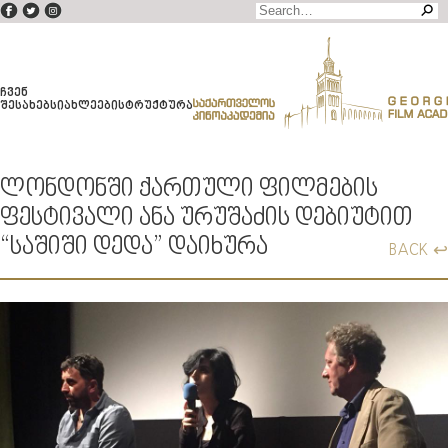
ᲩᲕᲔᲜ
ᲨᲔᲡᲐᲮᲔᲑ
ᲡᲘᲐᲮᲚᲔᲔᲑᲘ
ᲡᲢᲠᲣᲥᲢᲣᲠᲐ
ᲚᲝᲜᲓᲝᲜᲨᲘ ᲥᲐᲠᲗᲣᲚᲘ ᲤᲘᲚᲛᲔᲑᲘᲡ
ᲤᲔᲡᲢᲘᲕᲐᲚᲘ ᲐᲜᲐ ᲣᲠᲣᲨᲐᲫᲘᲡ ᲓᲔᲑᲘᲣᲢᲘᲗ
“ᲡᲐᲨᲘᲨᲘ ᲓᲔᲓᲐ” ᲓᲐᲘᲮᲣᲠᲐ
BACK ↩