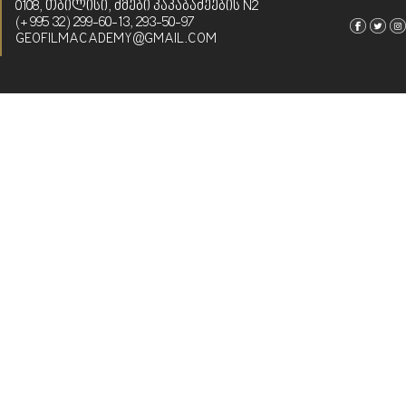
0108, ᲗᲑᲘᲚᲘᲡᲘ, ᲫᲛᲔᲑᲘ ᲙᲐᲙᲐᲑᲐᲫᲔᲔᲑᲘᲡ N2
(+ 995 32) 299-60-13, 293-50-97
GEOFILMACADEMY@GMAIL.COM